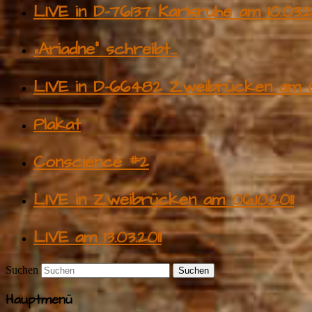
LIVE in D-76137 Karlsruhe am 10.03.2
„Ariadne“ schreibt…
LIVE in D-66482 Zweibrücken am 0
Plakat
Conscience #2
LIVE in Zweibrücken am 06.10.2011
LIVE am 13.03.2011
Suchen
Hauptmenü