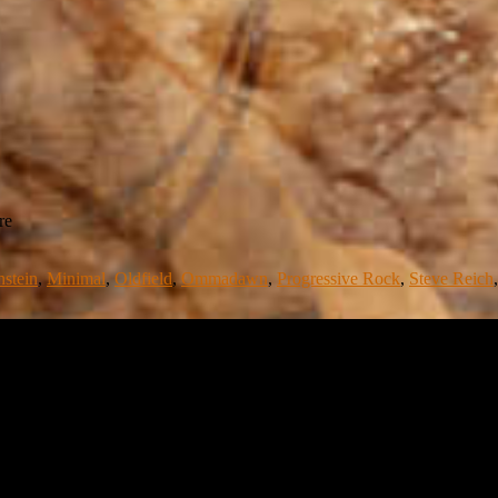
re
stein
,
Minimal
,
Oldfield
,
Ommadawn
,
Progressive Rock
,
Steve Reich