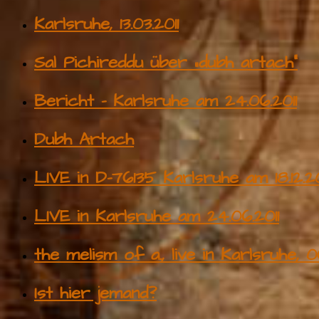
Karlsruhe, 13.03.2011
Sal Pichireddu über „dubh artach“
Bericht – Karlsruhe am 24.06.2011
Dubh Artach
LIVE in D-76135 Karlsruhe am 18.12.20
LIVE in Karlsruhe am 24.06.2011
the melism of a., live in Karlsruhe, 0
Ist hier jemand?