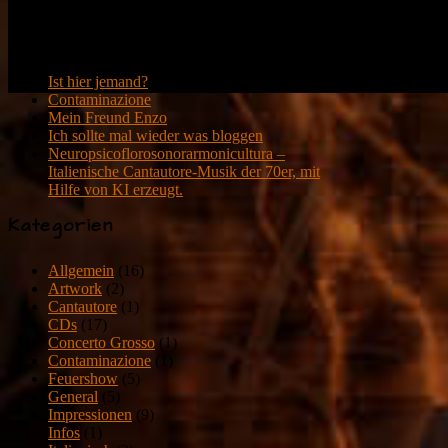
Kein Auftritt geplant :-(
Neueste Beiträge
Ist hier jemand?
Contaminazione
Mein Freund Enzo
Ich sollte mal wieder was bloggen
Neuropsicoflorosonorarmonicultura –
Italienische Cantautore-Musik der 70er, mit
Hilfe von KI erzeugt.
Kategorien
Allgemein
(16)
Artwork
(2)
Cantautore
(1)
CDs
(17)
Concerto Grosso
(1)
Contaminazione
(1)
Feuershow
(5)
General
(5)
Impressionen
(9)
Infos
(1)