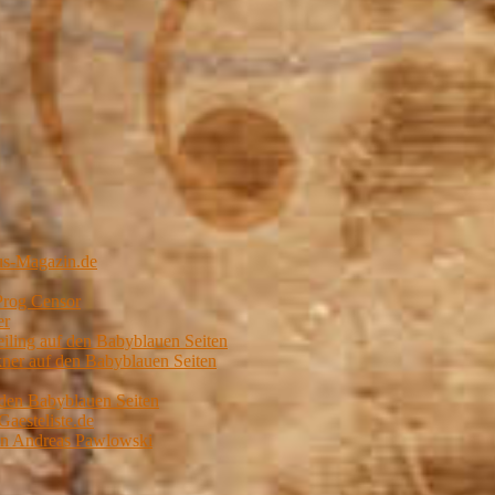
us-Magazin.de
Prog Censor
er
ling auf den Babyblauen Seiten
er auf den Babyblauen Seiten
 den Babyblauen Seiten
Gaesteliste.de
von Andreas Pawlowski