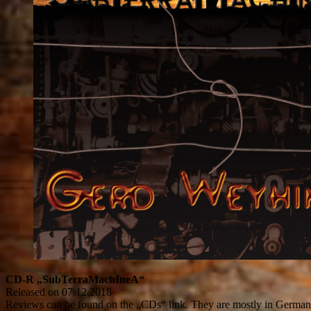
CD-R „SubTerraMachIneA“
Released on 07.12.2018
Reviews can be found on the „CDs“ link. They are mostly in German