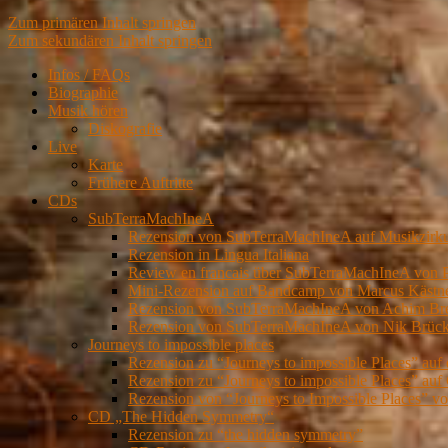
Zum primären Inhalt springen
Zum sekundären Inhalt springen
Infos / FAQs
Biographie
Musik hören
Diskografie
Live
Karte
Frühere Auftritte
CDs
SubTerraMachIneA
Rezension von SubTerraMachIneA auf Musikzirk
Rezension in Lingua Italiana
Review en francais über SubTerraMachIneA von 
Mini-Rezension auf Bandcamp von Marcus Kästn
Rezension von SubTerraMachIneA von Achim Brei
Rezension von SubTerraMachIneA von Nik Brückn
Journeys to impossible places
Rezension zu “Journeys to impossible Places” auf
Rezension zu “Journeys to impossible Places” auf 
Rezension von “Journeys to Impossible Places” 
CD „The Hidden Symmetry“
Rezension zu “the hidden symmetry”