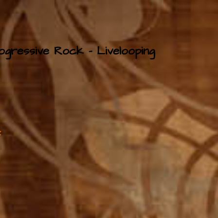
gressive Rock – Livelooping
2