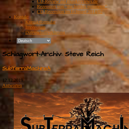
CD-Review auf musikreviews.de
Rezension von “the hidden symmetry”
CD-Rezension im Eclipsed 2014/02
Kontakt
Kontaktformular
Impressum
Datenschutzerklärung
Schlagwort-Archiv:
Steve Reich
SubTerraMachIneA
12.12.2019
Antworten