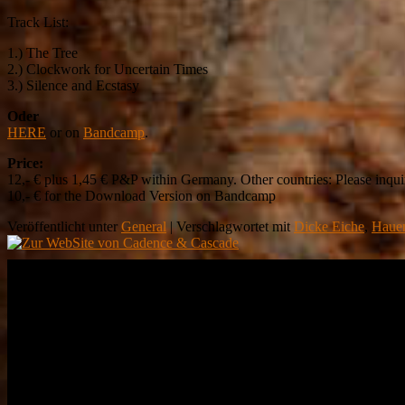
Track List:
1.) The Tree
2.) Clockwork for Uncertain Times
3.) Silence and Ecstasy
Oder
HERE
or on
Bandcamp
.
Price:
12,- € plus 1,45 € P&P within Germany. Other countries: Please inqui
10,- € for the Download Version on Bandcamp
Veröffentlicht unter
General
|
Verschlagwortet mit
Dicke Eiche
,
Hauen
Demnächst Live