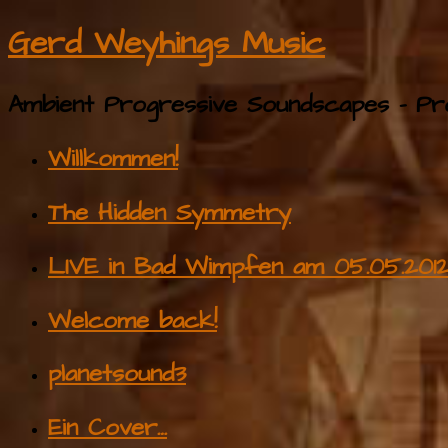
Gerd Weyhings Music
Ambient Progressive Soundscapes – Pro
Willkommen!
The Hidden Symmetry
LIVE in Bad Wimpfen am 05.05.201
Welcome back!
planetsound3
Ein Cover…