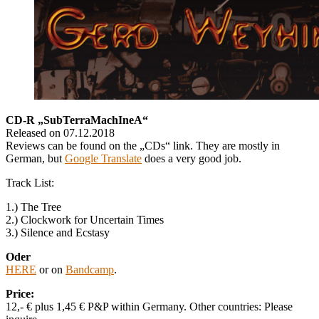
CD-R „SubTerraMachIneA“
Released on 07.12.2018
Reviews can be found on the „CDs“ link. They are mostly in
German, but
Google Translate
does a very good job.
Track List:
1.) The Tree
2.) Clockwork for Uncertain Times
3.) Silence and Ecstasy
Oder
HERE
or on
Bandcamp
.
Price:
12,- € plus 1,45 € P&P within Germany. Other countries: Please