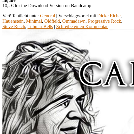
inquire
10,- € for the Download Version on Bandcamp
Veröffentlicht unter
General
|
Verschlagwortet mit
Dicke Eiche
,
Hauenstein
,
Minimal
,
Oldfield
,
Ommadawn
,
Progressive Rock
,
Steve Reich
,
Tubular Bells
|
Schreibe einen Kommentar