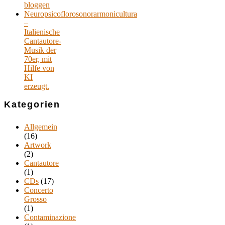
bloggen
Neuropsicoflorosonorarmonicultura
–
Italienische
Cantautore-
Musik der
70er, mit
Hilfe von
KI
erzeugt.
Kategorien
Allgemein
(16)
Artwork
(2)
Cantautore
(1)
CDs
(17)
Concerto
Grosso
(1)
Contaminazione