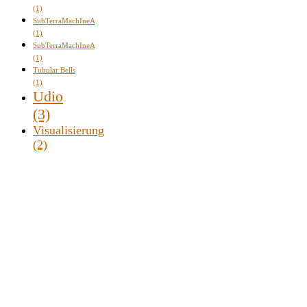
(1)
SubTerraMachIneA
(1)
SubTerraMachIneA
(1)
Tubular Bells
(1)
Udio
(3)
Visualisierung
(2)