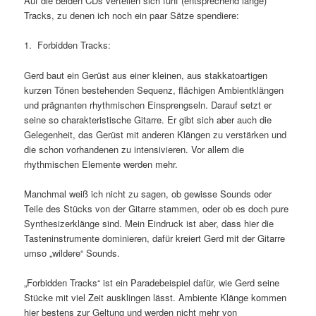
Auf die beiden CDs verteilen sich fünf (entsprechend lange)
Tracks, zu denen ich noch ein paar Sätze spendiere:
1. Forbidden Tracks:
Gerd baut ein Gerüst aus einer kleinen, aus stakkatoartigen
kurzen Tönen bestehenden Sequenz, flächigen Ambientklängen
und prägnanten rhythmischen Einsprengseln. Darauf setzt er
seine so charakteristische Gitarre. Er gibt sich aber auch die
Gelegenheit, das Gerüst mit anderen Klängen zu verstärken und
die schon vorhandenen zu intensivieren. Vor allem die
rhythmischen Elemente werden mehr.
Manchmal weiß ich nicht zu sagen, ob gewisse Sounds oder
Teile des Stücks von der Gitarre stammen, oder ob es doch pure
Synthesizerklänge sind. Mein Eindruck ist aber, dass hier die
Tasteninstrumente dominieren, dafür kreiert Gerd mit der Gitarre
umso „wildere“ Sounds.
„Forbidden Tracks“ ist ein Paradebeispiel dafür, wie Gerd seine
Stücke mit viel Zeit ausklingen lässt. Ambiente Klänge kommen
hier bestens zur Geltung und werden nicht mehr von