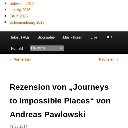
Schwelm 2012
Leipzig 2016
Erfurt 2016
Schoenenbourg 2019
Hauptmenü
CDs
Infos / FAQs
Biographie
Musik hören
Live
Zum
Kontakt
primären
Beitragsnavigation
←
Vorheriger
Nächster
→
Inhalt
springen
Rezension von „Journeys
to Impossible Places“ von
Andreas Pawlowski
18.09.2014