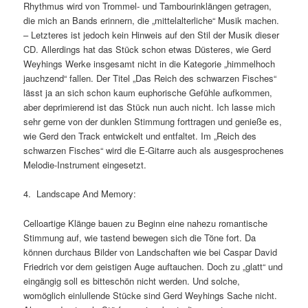
Rhythmus wird von Trommel- und Tambourinklängen getragen,
die mich an Bands erinnern, die „mittelalterliche“ Musik machen.
– Letzteres ist jedoch kein Hinweis auf den Stil der Musik dieser
CD. Allerdings hat das Stück schon etwas Düsteres, wie Gerd
Weyhings Werke insgesamt nicht in die Kategorie „himmelhoch
jauchzend“ fallen. Der Titel „Das Reich des schwarzen Fisches“
lässt ja an sich schon kaum euphorische Gefühle aufkommen,
aber deprimierend ist das Stück nun auch nicht. Ich lasse mich
sehr gerne von der dunklen Stimmung forttragen und genieße es,
wie Gerd den Track entwickelt und entfaltet. Im „Reich des
schwarzen Fisches“ wird die E-Gitarre auch als ausgesprochenes
Melodie-Instrument eingesetzt.
4. Landscape And Memory:
Celloartige Klänge bauen zu Beginn eine nahezu romantische
Stimmung auf, wie tastend bewegen sich die Töne fort. Da
können durchaus Bilder von Landschaften wie bei Caspar David
Friedrich vor dem geistigen Auge auftauchen. Doch zu „glatt“ und
eingängig soll es bitteschön nicht werden. Und solche,
womöglich einlullende Stücke sind Gerd Weyhings Sache nicht.