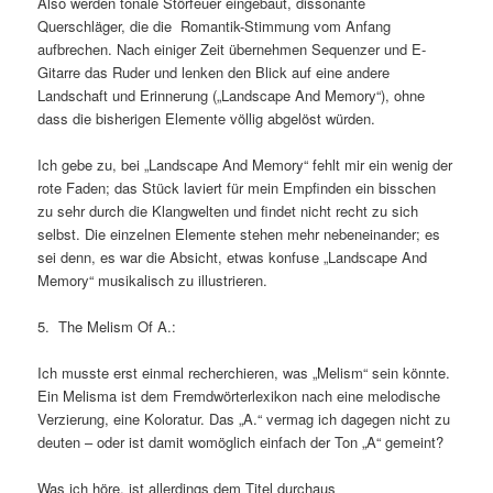
Also werden tonale Störfeuer eingebaut, dissonante
Querschläger, die die Romantik-Stimmung vom Anfang
aufbrechen. Nach einiger Zeit übernehmen Sequenzer und E-
Gitarre das Ruder und lenken den Blick auf eine andere
Landschaft und Erinnerung („Landscape And Memory“), ohne
dass die bisherigen Elemente völlig abgelöst würden.
Ich gebe zu, bei „Landscape And Memory“ fehlt mir ein wenig der
rote Faden; das Stück laviert für mein Empfinden ein bisschen
zu sehr durch die Klangwelten und findet nicht recht zu sich
selbst. Die einzelnen Elemente stehen mehr nebeneinander; es
sei denn, es war die Absicht, etwas konfuse „Landscape And
Memory“ musikalisch zu illustrieren.
5. The Melism Of A.:
Ich musste erst einmal recherchieren, was „Melism“ sein könnte.
Ein Melisma ist dem Fremdwörterlexikon nach eine melodische
Verzierung, eine Koloratur. Das „A.“ vermag ich dagegen nicht zu
deuten – oder ist damit womöglich einfach der Ton „A“ gemeint?
Was ich höre, ist allerdings dem Titel durchaus