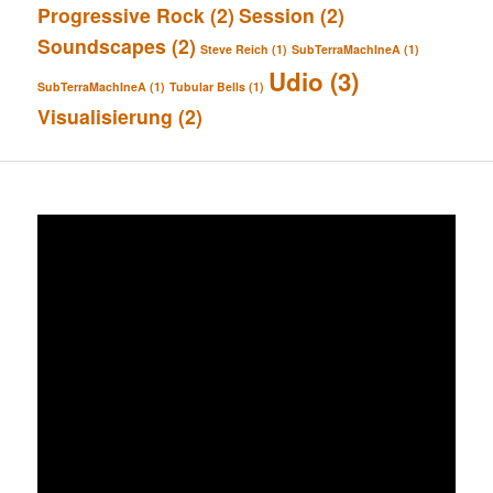
Progressive Rock
(2)
Session
(2)
Soundscapes
(2)
Steve Reich
(1)
SubTerraMachIneA
(1)
Udio
(3)
SubTerraMachIneA
(1)
Tubular Bells
(1)
Visualisierung
(2)