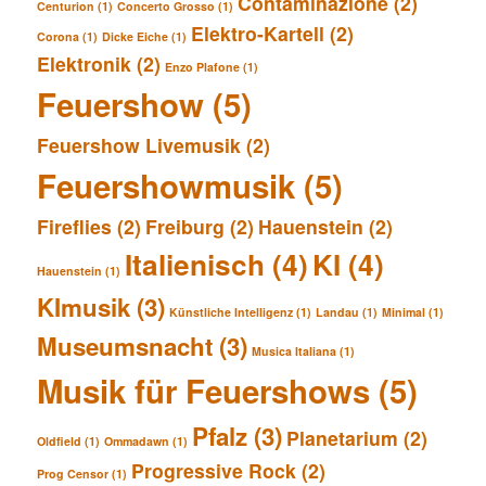
Contaminazione
(2)
Centurion
(1)
Concerto Grosso
(1)
Elektro-Kartell
(2)
Corona
(1)
Dicke Eiche
(1)
Elektronik
(2)
Enzo Plafone
(1)
Feuershow
(5)
Feuershow Livemusik
(2)
Feuershowmusik
(5)
Fireflies
(2)
Freiburg
(2)
Hauenstein
(2)
Italienisch
(4)
KI
(4)
Hauenstein
(1)
KImusik
(3)
Künstliche Intelligenz
(1)
Landau
(1)
Minimal
(1)
Museumsnacht
(3)
Musica Italiana
(1)
Musik für Feuershows
(5)
Pfalz
(3)
Planetarium
(2)
Oldfield
(1)
Ommadawn
(1)
Progressive Rock
(2)
Prog Censor
(1)