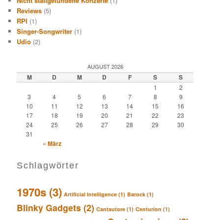
Nicht stattgefundene Konzerte
(1)
Reviews
(5)
RPI
(1)
Singer-Songwriter
(1)
Udio
(2)
AUGUST 2026
M
D
M
D
F
S
S
1
2
3
4
5
6
7
8
9
10
11
12
13
14
15
16
17
18
19
20
21
22
23
24
25
26
27
28
29
30
31
« März
Schlagwörter
1970s
(3)
Artificial Intelligence
(1)
Barock
(1)
Blinky Gadgets
(2)
Cantautore
(1)
Centurion
(1)