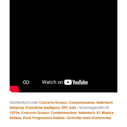
Veröffentlicht unter
Concerto Grosso
,
Contaminazione
,
Italienisch
,
Italoprog
,
Künstliche Intelligenz
,
RPI
,
Udio
|
Verschlagwortet mit
1970s
,
Concerto Grosso
,
Contaminazione
,
Italienisch
,
KI
,
Musica
Italiana
,
Rock Progressivo Italiano
|
Schreibe einen Kommentar