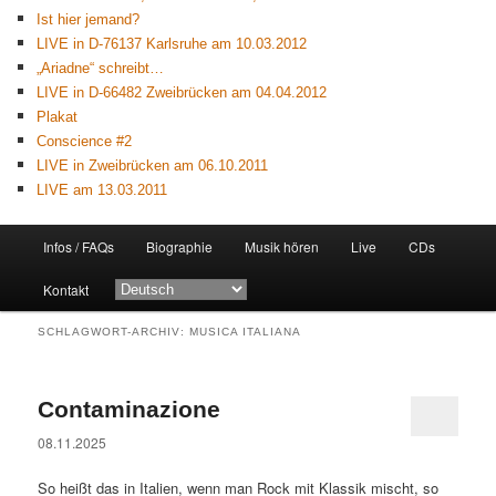
Ist hier jemand?
LIVE in D-76137 Karlsruhe am 10.03.2012
„Ariadne“ schreibt…
LIVE in D-66482 Zweibrücken am 04.04.2012
Plakat
Conscience #2
LIVE in Zweibrücken am 06.10.2011
LIVE am 13.03.2011
Hauptmenü
Infos / FAQs
Biographie
Musik hören
Live
CDs
Zum
Zum
Kontakt
primären
sekundären
SCHLAGWORT-ARCHIV:
MUSICA ITALIANA
Inhalt
Inhalt
springen
springen
Contaminazione
08.11.2025
So heißt das in Italien, wenn man Rock mit Klassik mischt, so