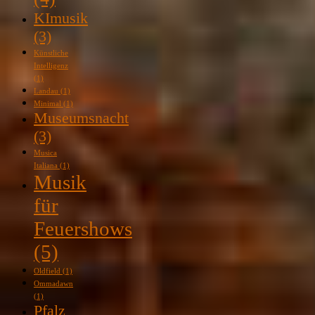
KImusik
(3)
Künstliche
Intelligenz
(1)
Landau
(1)
Minimal
(1)
Museumsnacht
(3)
Musica
Italiana
(1)
Musik
für
Feuershows
(5)
Oldfield
(1)
Ommadawn
(1)
Pfalz