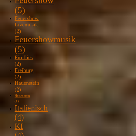
(5)
Feuershow
Livemusik
(2)
Feuershowmusik
(5)
Fireflies
(2)
Freiburg
(2)
Hauenstein
(2)
Hauenstein
(1)
Italienisch
(4)
KI
(4)