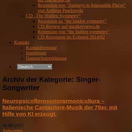
Rezension von “Journeys to Impossible Places”
von Andreas Pawlowski
CD „The Hidden Symmetry“
Rezension zu “the hidden symmetry”
CD-Review auf musikreviews.de
Rezension von “the hidden symmetry”
CD-Rezension im Eclipsed 2014/02
Kontakt
Kontaktformular
Impressum
Datenschutzerklärung
Archiv der Kategorie:
Singer-
Songwriter
Neuropsicoflorosonorarmonicultura –
Italienische Cantautore-Musik der 70er, mit
Hilfe von KI erzeugt.
16.08.2025
Antworten