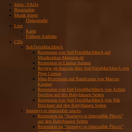
Infos / FAQs
Biographie
Musik hören
Diskografie
Live
Karte
Frühere Auftritte
CDs
SubTerraMachIneA
Rezension von SubTerraMachIneA auf
Musikzirkus-Magazin.de
Rezension in Lingua Italiana
Review en francais über SubTerraMachIneA von
Prog Censor
Mini-Rezension auf Bandcamp von Marcus
Kästner
Rezension von SubTerraMachIneA von Achim
Breiling auf den Babyblauen Seiten
Rezension von SubTerraMachIneA von Nik
Brückner auf den Babyblauen Seiten
Journeys to impossible places
Rezension zu “Journeys to impossible Places”
auf den Babyblauen Seiten
Rezension zu “Journeys to impossible Places”
auf Gaesteliste.de