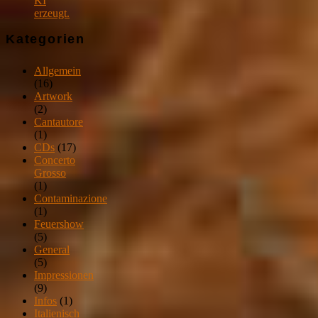
KI
erzeugt.
Kategorien
Allgemein
(16)
Artwork
(2)
Cantautore
(1)
CDs
(17)
Concerto
Grosso
(1)
Contaminazione
(1)
Feuershow
(5)
General
(5)
Impressionen
(9)
Infos
(1)
Italienisch