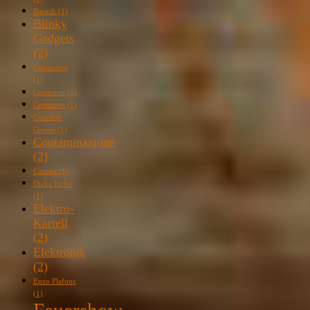
Barock
(1)
Blinky
Gadgets
(2)
Cantautore
(1)
Centurion
(1)
Centurion
(1)
Concerto
Grosso
(1)
Contaminazione
(2)
Corona
(1)
Dicke Eiche
(1)
Elektro-
Kartell
(2)
Elektronik
(2)
Enzo Plafone
(1)
Feuershow