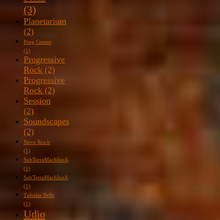
(3)
Planetarium
(2)
Prog Censor
(1)
Progressive
Rock
(2)
Progressive
Rock
(2)
Session
(2)
Soundscapes
(2)
Steve Reich
(1)
SubTerraMachIneA
(1)
SubTerraMachIneA
(1)
Tubular Bells
(1)
Udio