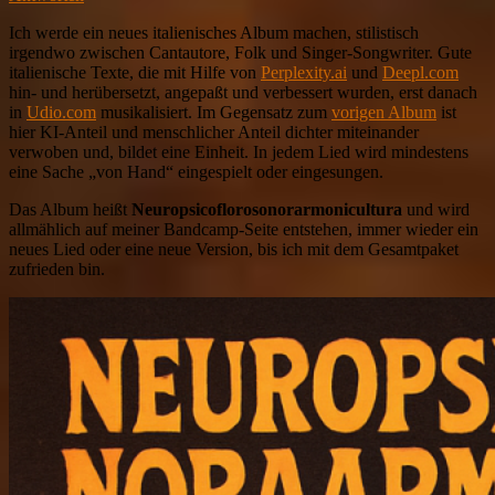
Ich werde ein neues italienisches Album machen, stilistisch
irgendwo zwischen Cantautore, Folk und Singer-Songwriter. Gute
italienische Texte, die mit Hilfe von
Perplexity.ai
und
Deepl.com
hin- und herübersetzt, angepaßt und verbessert wurden, erst danach
in
Udio.com
musikalisiert. Im Gegensatz zum
vorigen Album
ist
hier KI-Anteil und menschlicher Anteil dichter miteinander
verwoben und, bildet eine Einheit. In jedem Lied wird mindestens
eine Sache „von Hand“ eingespielt oder eingesungen.
Das Album heißt
Neuropsicoflorosonorarmonicultura
und wird
allmählich auf meiner Bandcamp-Seite entstehen, immer wieder ein
neues Lied oder eine neue Version, bis ich mit dem Gesamtpaket
zufrieden bin.