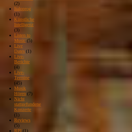
(2)
Italoprog
(1)
Künstliche
Intelligenz
(3)
Listen to
Music
(5)
Live
Dates
(1)
Live-
Berichte
(4)
Live-
Termine
(45)
Musik
Hören
(7)
Nicht
stattgefundene
Konzerte
(1)
Reviews
(5)
RPI
(1)