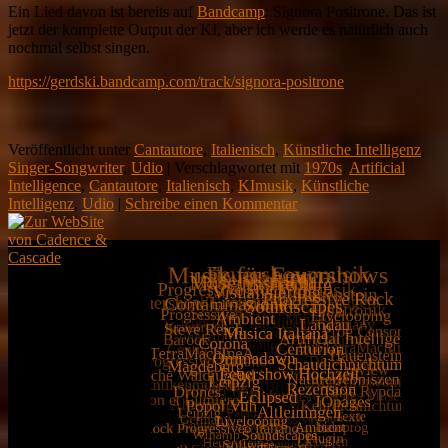
Ein Lied davon ist bereits auf
Bandcamp
: Signora Positrone. Das ist
jetzt der komplette Output der KI, aber ich werde es natürlich auch
nochmal selbst singen.
https://gerdski.bandcamp.com/track/signora-positrone
Veröffentlicht unter
Cantautore
,
Italienisch
,
Künstliche Intelligenz
,
Singer-Songwriter
,
Udio
|
Verschlagwortet mit
1970s
,
Artificial
Intelligence
,
Cantautore
,
Italienisch
,
KImusik
,
Künstliche
Intelligenz
,
Udio
|
Schreibe einen Kommentar
Demnächst
Live