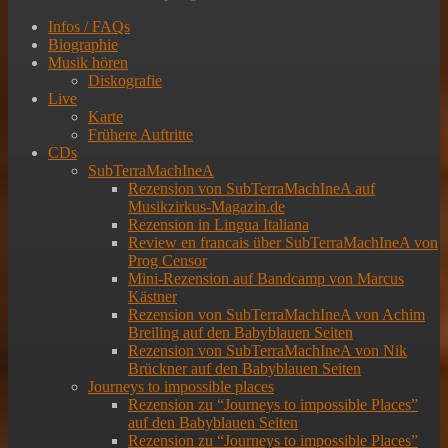
Infos / FAQs
Biographie
Musik hören
Diskografie
Live
Karte
Frühere Auftritte
CDs
SubTerraMachIneA
Rezension von SubTerraMachIneA auf
Musikzirkus-Magazin.de
Rezension in Lingua Italiana
Review en francais über SubTerraMachIneA von
Prog Censor
Mini-Rezension auf Bandcamp von Marcus
Kästner
Rezension von SubTerraMachIneA von Achim
Breiling auf den Babyblauen Seiten
Rezension von SubTerraMachIneA von Nik
Brückner auf den Babyblauen Seiten
Journeys to impossible places
Rezension zu “Journeys to impossible Places”
auf den Babyblauen Seiten
Rezension zu “Journeys to impossible Places”