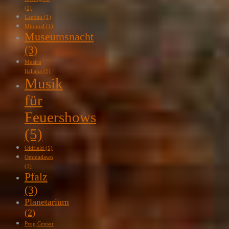
(1)
Landau
(1)
Minimal
(1)
Museumsnacht
(3)
Musica
Italiana
(1)
Musik
für
Feuershows
(5)
Oldfield
(1)
Ommadawn
(1)
Pfalz
(3)
Planetarium
(2)
Prog Censor