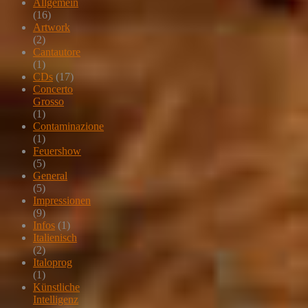
Allgemein
(16)
Artwork
(2)
Cantautore
(1)
CDs
(17)
Concerto
Grosso
(1)
Contaminazione
(1)
Feuershow
(5)
General
(5)
Impressionen
(9)
Infos
(1)
Italienisch
(2)
Italoprog
(1)
Künstliche
Intelligenz