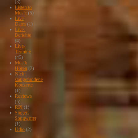
(3)
Listen to
Music
(5)
Live
Dates
(1)
Live-
Berichte
(4)
Live-
Termine
(45)
Musik
Hören
(7)
Nicht
stattgefundene
Konzerte
(1)
Reviews
(5)
RPI
(1)
Singer-
Songwriter
(1)
Udio
(2)