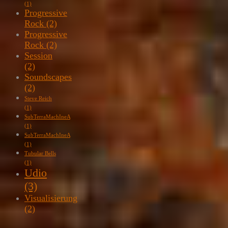
(1)
Progressive
Rock
(2)
Progressive
Rock
(2)
Session
(2)
Soundscapes
(2)
Steve Reich
(1)
SubTerraMachIneA
(1)
SubTerraMachIneA
(1)
Tubular Bells
(1)
Udio
(3)
Visualisierung
(2)