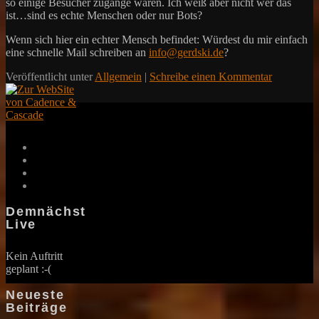
so einige Besucher zugange waren. Ich weiß aber nicht wer das
ist…sind es echte Menschen oder nur Bots?
Wenn sich hier ein echter Mensch befindet: Würdest du mir einfach
eine schnelle Mail schreiben an
info@gerdski.de
?
Veröffentlicht unter
Allgemein
|
Schreibe einen Kommentar
Demnächst
Live
Kein Auftritt
geplant :-(
Neueste
Beiträge