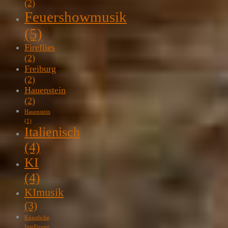
(2)
Feuershowmusik
(5)
Fireflies
(2)
Freiburg
(2)
Hauenstein
(2)
Hauenstein
(1)
Italienisch
(4)
KI
(4)
KImusik
(3)
Künstliche
Intelligenz