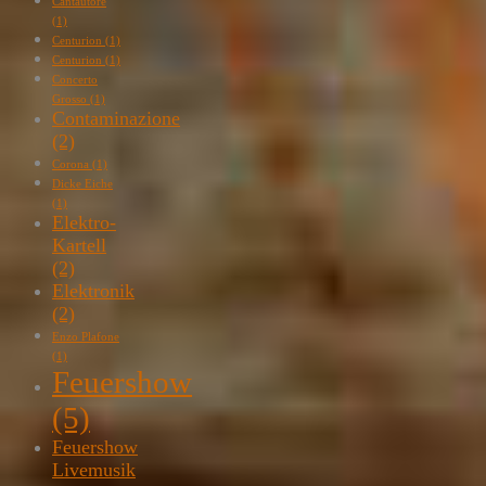
Cantautore
(1)
Centurion
(1)
Centurion
(1)
Concerto
Grosso
(1)
Contaminazione
(2)
Corona
(1)
Dicke Eiche
(1)
Elektro-
Kartell
(2)
Elektronik
(2)
Enzo Plafone
(1)
Feuershow
(5)
Feuershow
Livemusik